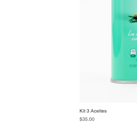
Kit 3 Aceites
Price
$35.00